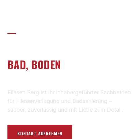
FLIESEN · BAD · SANIERUNG
PRÄZISE FLIESENARBEIT FÜR
BAD, BODEN
UND
SANIERUNG
Fliesen Berg ist Ihr inhabergeführter Fachbetrieb
für Fliesenverlegung und Badsanierung –
sauber, zuverlässig und mit Liebe zum Detail.
KONTAKT AUFNEHMEN