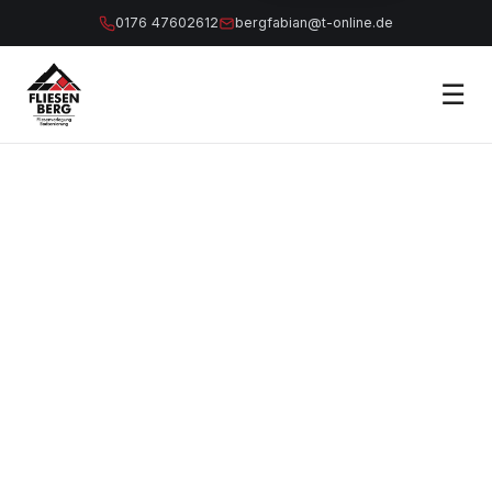
0176 47602612
bergfabian@t-online.de
☰